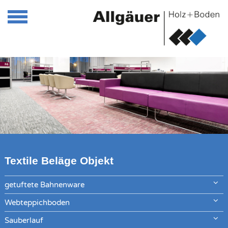
Textile Beläge Objekt
getuftete Bahnenware
Webteppichboden
Sauberlauf